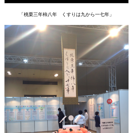
「桃栗三年柿八年 くすりは九から一七年」